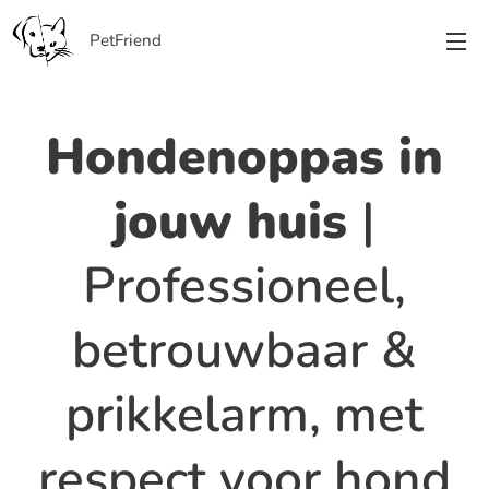
PetFriend
Hondenoppas in
jouw huis
|
Professioneel,
betrouwbaar &
prikkelarm, met
respect voor hond