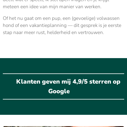
meteen een idee van mijn manier van werken.
Of het nu gaat om een pup, een (gevoelige) volwassen
hond of een vakantieplanning — dit gesprek is je eerste
stap naar meer rust, helderheid en vertrouwen.
⭐️ Klanten geven mij 4,9/5 sterren op
Google ⭐️