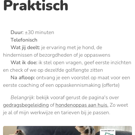
Praktisch
🕰️
Duur:
±30 minuten
📍
Telefonisch
👂
Wat jij deelt:
je ervaring met je hond, de
hindernissen of bezorgdheden of je oppaswens
🗣️
Wat ik doe:
ik stel open vragen, geef eerste inzichten
en check of we op dezelfde golflengte zitten
📩
Na afloop:
ontvang je een voorstel op maat voor een
eerste coaching of een oppaskennismaking (offerte)
🎯
Belangrijk
: bekijk vooraf gerust de pagina's over
gedragsbegeleiding
of
hondenoppas aan huis.
Zo weet
je al of mijn werkwijze en tarieven bij je passen.