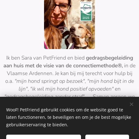
Ik ben Sara van PetFriend en bied
gedragsbegeleiding
aan huis met de visie van de connectiemethode®,
in de
Vlaamse Ardennen. Je kan bij mij terecht voor hulp bij
o.a.
"mijn hond springt op bezoek"
,
"mijn hond bijt in de
lijn"
,
"ik wil mijn hond positief opvoeden"
en
"gedragsbegeleiding zonder straf", …
. Samen zorgen we
voor rust, connectie en vertrouwen.
WooF! PetFriend gebruikt cookies om de website goed te
laten functioneren, te beveiligen en om je de best mogelijke
gebruikerservaring te bieden.
©2026 PetFriend