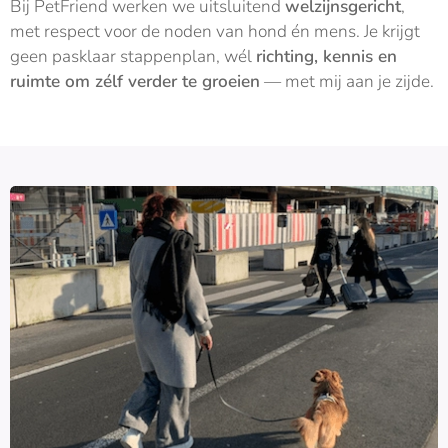
Bij PetFriend werken we uitsluitend
welzijnsgericht
,
met respect voor de noden van hond én mens. Je krijgt
geen pasklaar stappenplan, wél
richting, kennis en
ruimte om zélf verder te groeien
— met mij aan je zijde.