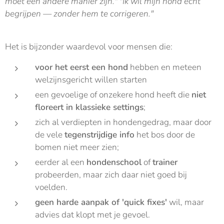
moet een andere manier zijn." "Ik wil mijn hond écht
begrijpen — zonder hem te corrigeren."
Het is bijzonder waardevol voor mensen die:
voor het eerst een hond
hebben en meteen
welzijnsgericht willen starten
een gevoelige of onzekere hond heeft die
niet
floreert in klassieke settings
;
zich al verdiepten in hondengedrag, maar door
de vele
tegenstrijdige info
het bos door de
bomen niet meer zien;
eerder al een
hondenschool
of
trainer
probeerden, maar zich daar niet goed bij
voelden.
geen harde aanpak of 'quick fixes'
wil, maar
advies dat klopt met je gevoel.